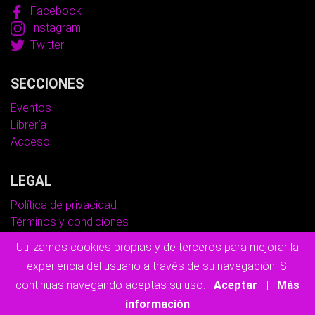
Facebook
Instagram
Twitter
SECCIONES
Eventos
Librería
Acceso
LEGAL
Política de privacidad
Términos y condiciones
Política de Cookies
Utilizamos cookies propias y de terceros para mejorar la
experiencia del usuario a través de su navegación. Si
© Copyright 2026
Lactalmería.
continúas navegando aceptas su uso.
Aceptar
|
Más
Todos los derechos reservados.
información