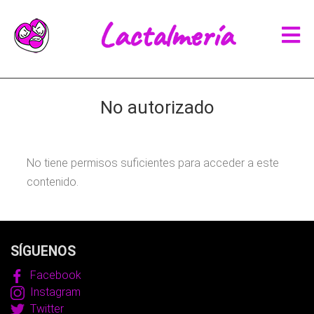
Lactalmería
No autorizado
No tiene permisos suficientes para acceder a este
contenido.
SÍGUENOS
Facebook
Instagram
Twitter